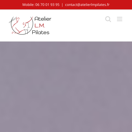
Skip
Mobile: 06 70 01 93 95
|
contact@atelierlmpilates.fr
to
content